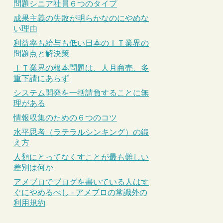
問題シニア社員６つのタイプ
成果主義の失敗が明らかなのにやめな
い理由
利益率も給与も低い日本のＩＴ業界の
問題点と解決策
ＩＴ業界の根本問題は、人月商売、多
重下請にあらず
システム開発を一括請負することに無
理がある
情報収集のための６つのコツ
水平思考（ラテラルシンキング）の鍛
え方
人類にとってなくすことが最も難しい
差別は何か
アメブロでブログを書いている人はす
ぐにやめるべし - アメブロの常識外の
利用規約