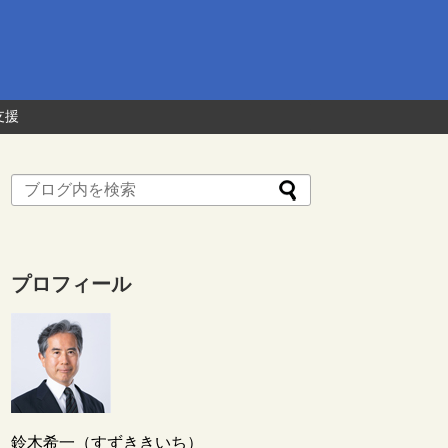
支援
プロフィール
鈴木希一（すずききいち）