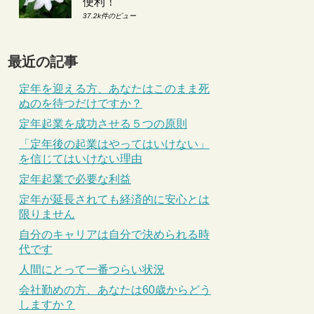
便利！
37.2k件のビュー
最近の記事
定年を迎える方、あなたはこのまま死
ぬのを待つだけですか？
定年起業を成功させる５つの原則
「定年後の起業はやってはいけない」
を信じてはいけない理由
定年起業で必要な利益
定年が延長されても経済的に安心とは
限りません
自分のキャリアは自分で決められる時
代です
人間にとって一番つらい状況
会社勤めの方、あなたは60歳からどう
しますか？