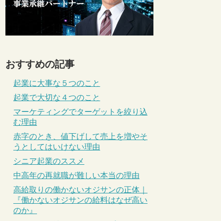
おすすめの記事
起業に大事な５つのこと
起業で大切な４つのこと
マーケティングでターゲットを絞り込
む理由
赤字のとき、値下げして売上を増やそ
うとしてはいけない理由
シニア起業のススメ
中高年の再就職が難しい本当の理由
高給取りの働かないオジサンの正体｜
『働かないオジサンの給料はなぜ高い
のか』