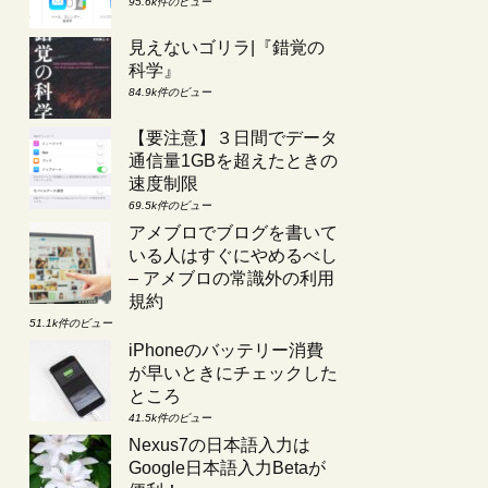
95.6k件のビュー
見えないゴリラ|『錯覚の
科学』
84.9k件のビュー
【要注意】３日間でデータ
通信量1GBを超えたときの
速度制限
69.5k件のビュー
アメブロでブログを書いて
いる人はすぐにやめるべし
– アメブロの常識外の利用
規約
51.1k件のビュー
iPhoneのバッテリー消費
が早いときにチェックした
ところ
41.5k件のビュー
Nexus7の日本語入力は
Google日本語入力Betaが