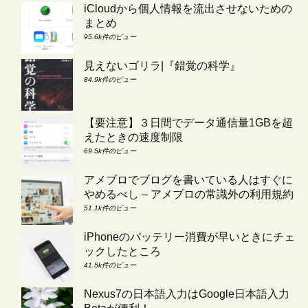
iCloudから個人情報を流出させないための
まとめ
95.6k件のビュー
見えないゴリラ|『錯覚の科学』
84.9k件のビュー
【要注意】３日間でデータ通信量1GBを超
えたときの速度制限
69.5k件のビュー
アメブロでブログを書いている人はすぐに
やめるべし – アメブロの常識外の利用規約
51.1k件のビュー
iPhoneのバッテリー消費が早いときにチェ
ックしたところ
41.5k件のビュー
Nexus7の日本語入力はGoogle日本語入力