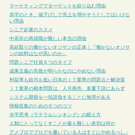
マーケティングでターゲットを絞り込む理由
赤字のとき、値下げして売上を増やそうとしてはいけな
い理由
シニア起業のススメ
中高年の再就職が難しい本当の理由
高給取りの働かないオジサンの正体｜『働かないオジサ
ンの給料はなぜ高いのか』
問題シニア社員６つのタイプ
成果主義の失敗が明らかなのにやめない理由
利益率も給与も低い日本のＩＴ業界の問題点と解決策
ＩＴ業界の根本問題は、人月商売、多重下請にあらず
システム開発を一括請負することに無理がある
情報収集のための６つのコツ
水平思考（ラテラルシンキング）の鍛え方
人類にとってなくすことが最も難しい差別は何か
アメブロでブログを書いている人はすぐにやめるべし -