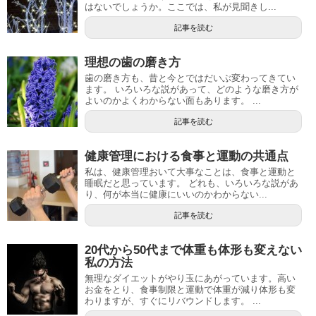
はないでしょうか。ここでは、私が見聞きし...
記事を読む
理想の歯の磨き方
歯の磨き方も、昔と今とではだいぶ変わってきてい
ます。 いろいろな説があって、どのような磨き方が
よいのかよくわからない面もあります。 ...
記事を読む
健康管理における食事と運動の共通点
私は、健康管理おいて大事なことは、食事と運動と
睡眠だと思っています。 どれも、いろいろな説があ
り、何が本当に健康にいいのかわからない...
記事を読む
20代から50代まで体重も体形も変えない
私の方法
無理なダイエットがやり玉にあがっています。高い
お金をとり、食事制限と運動で体重が減り体形も変
わりますが、すぐにリバウンドします。 ...