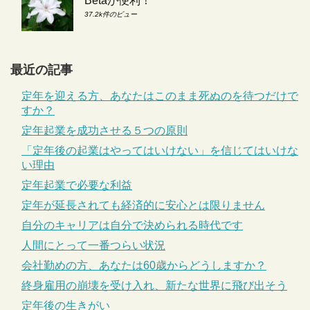
Betaが便利！
37.2k件のビュー
最近の記事
定年を迎える方、あなたはこのまま死ぬのを待つだけで
すか？
定年起業を成功させる５つの原則
「定年後の起業はやってはいけない」を信じてはいけな
い理由
定年起業で必要な利益
定年が延長されても経済的に安心とは限りません
自分のキャリアは自分で決められる時代です
人間にとって一番つらい状況
会社勤めの方、あなたは60歳からどうしますか？
終身雇用の崩壊を受け入れ、新たな世界に飛び出そう
定年後の生きがい