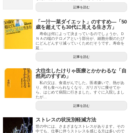
記事を読む
「一汁一菜ダイエット」のすすめ―「50
歳を超えても30代に見える生き方」
寿命は何によって決まっているのでしょうか。Ｄ
ＮＡの端のテロメアという部分が、細胞分裂のたび
にどんどんすり減っていくためだそうです。寿命を
延...
記事を読む
大往生したけりゃ医療とかかわるな「自
然死のすすめ」
私の父は、食道がんでした。医者嫌いで、熱があ
り、何も食べられなくなり、ガリガリに痩せてか
ら、はじめて病院に行きました。すぐに入院しまし
たが...
記事を読む
ストレスの状況別軽減方法
世の中には、さまざまなストレスがあります。その
中でも、仕事に伴うストレスを感じる方は多いので